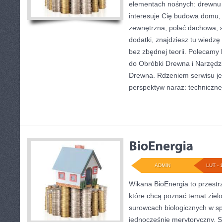
elementach nośnych: drewnu 
interesuje Cię budowa domu, 
zewnętrzna, połać dachowa, 
dodatki, znajdziesz tu wiedz
bez zbędnej teorii. Polecamy 
do Obróbki Drewna i Narzędzi
Drewna. Rdzeniem serwisu jes
perspektyw naraz: technicznej,
ADMIN
LUT - 
Wikana BioEnergia to przestr
które chcą poznać temat zielo
surowcach biologicznych w s
jednocześnie merytoryczny. S