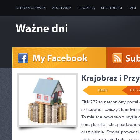
STRONA GŁÓWNA
ARCHIWUM
FLACZEJĄ
SPIS TREŚCI
TAGI
ADMIN
LUT - 
Elfiki777 to natchniony portal
szkicować i ćwiczyć handwrit
To miejsce powstało z myślą o 
cenią kartkę i chcą budować 
oraz piśmie. Strona prowadzi
prób, przez małe kroki, aż p