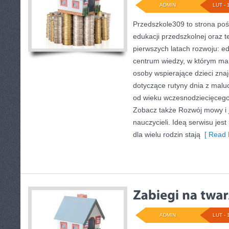
ADMIN
LUT - 
Przedszkole309 to strona poś
edukacji przedszkolnej oraz 
pierwszych latach rozwoju: e
centrum wiedzy, w którym mam
osoby wspierające dzieci zna
dotyczące rutyny dnia z mal
od wieku wczesnodziecięcego 
Zobacz także Rozwój mowy i ję
nauczycieli. Ideą serwisu jes
dla wielu rodzin stają
[ Read 
ADMIN
LUT - 