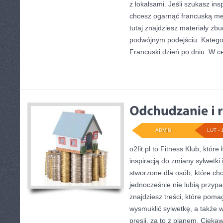
z lokalsami. Jeśli szukasz ins
chcesz ogarnąć francuską me
tutaj znajdziesz materiały z
podwójnym podejściu. Kategori
Francuski dzień po dniu. W c
ADMIN
LUT - 
o2fit.pl to Fitness Klub, któr
inspiracją do zmiany sylwetki i
stworzone dla osób, które chc
jednocześnie nie lubią przyp
znajdziesz treści, które poma
wysmuklić sylwetkę, a także
presji, za to z planem. Ciekaw