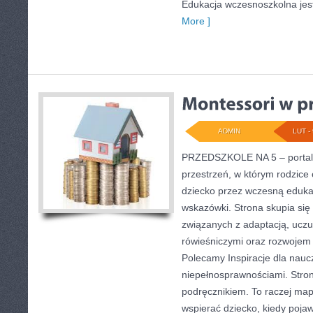
Edukacja wczesnoszkolna jest
More ]
ADMIN
LUT - 
PRZEDSZKOLE NA 5 – portal o
przestrzeń, w którym rodzice
dziecko przez wczesną edukac
wskazówki. Strona skupia się
związanych z adaptacją, uczu
rówieśniczymi oraz rozwojem
Polecamy Inspiracje dla nauczy
niepełnosprawnościami. Stron
podręcznikiem. To raczej map
wspierać dziecko, kiedy poja