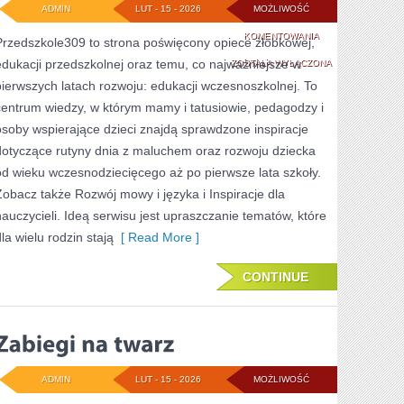
ADMIN
LUT - 15 - 2026
MOŻLIWOŚĆ
EDUKACJA
KOMENTOWANIA
Przedszkole309 to strona poświęcony opiece żłobkowej,
edukacji przedszkolnej oraz temu, co najważniejsze w
SPECJALNA
ZOSTAŁA WYŁĄCZONA
pierwszych latach rozwoju: edukacji wczesnoszkolnej. To
I
centrum wiedzy, w którym mamy i tatusiowie, pedagodzy i
INTEGRACYJNA
osoby wspierające dzieci znajdą sprawdzone inspiracje
dotyczące rutyny dnia z maluchem oraz rozwoju dziecka
od wieku wczesnodziecięcego aż po pierwsze lata szkoły.
Zobacz także Rozwój mowy i języka i Inspiracje dla
nauczycieli. Ideą serwisu jest upraszczanie tematów, które
la wielu rodzin stają
[ Read More ]
CONTINUE
ADMIN
LUT - 15 - 2026
MOŻLIWOŚĆ