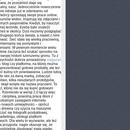
wia, że przedmiot staje się
zalny, nasz. Jednocześnie nowoczesne
nie istnieje już w oderwaniu od
 Twórcy sprzedają swoje prace online,
kursów wideo, inspirują się zdjęciami i
innych pasjonatów. Kiedyś, by nauczyć
nej techniki, trzeba było znaleźć
zieś w okolicy. Dziś możemy podglądać
 drugiego końca świata, a nawet z nimi
wać. Sieć stała się wielką pracownią,
ymieniamy się pomysłami i
eniami. W pewnym momencie wielu
ików zaczyna też szukać sposobu na
swojej historii szerszemu gronu. Tu z
zychodzi dobrze prowadzony
magazyn
y
blog czy platforma, na której można
zaprezentować gotowe produkty, ale też
ć kulisy ich powstawania. Ludzie lubią
kto stoi za daną marką, zobaczyć
kliwo, kilka nieudanych prototypów,
 skąd wzięła się nazwa pracowni. To
ź, której nie da się kupić gotowym
 Rzemiosło w wersji 2.0 łączy więc
: cierpliwą, powolną pracę dłoni z
lobalnym zasięgiem internetu.
 nowych umiejętności – oprócz
a drewna czy szycia na maszynie
zyć się fotografii produktowej,
rketingu, obsługi platform
ych. Dla wielu to wyzwanie, ale też
a przygoda: nagle okazuje się, że
odzielnie zbudować małą markę,