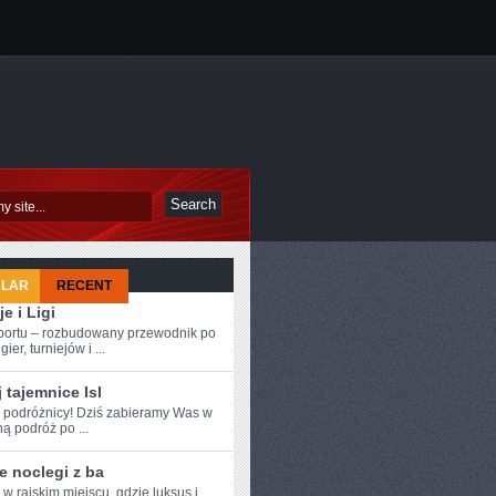
ULAR
RECENT
je i Ligi
sportu – rozbudowany przewodnik po
ier, turniejów i ...
 tajemnice Isl
‍ podróżnicy! Dziś ⁣zabieramy⁢ Was w
ą podróż po ...
e noclegi z ba
⁣ w rajskim miejscu, gdzie luksus i