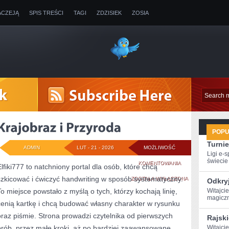
ACZEJĄ
SPIS TREŚCI
TAGI
ZDZISIEK
ZOSIA
POP
Turnie
ADMIN
LUT - 21 - 2026
MOŻLIWOŚĆ
Ligi e-
świecie g
KRAJOBRAZ
KOMENTOWANIA
Elfiki777 to natchniony portal dla osób, które chcą
szkicować i ćwiczyć handwriting w sposób systematyczny.
I
ZOSTAŁA WYŁĄCZONA
Odkryj
To miejsce powstało z myślą o tych, którzy kochają linię,
Witajcie
PRZYRODA
magiczn
cenią kartkę i chcą budować własny charakter w rysunku
oraz piśmie. Strona prowadzi czytelnika od pierwszych
Rajski
prób, przez małe kroki, aż po bardziej zaawansowane
Witajcie