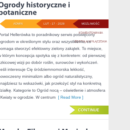
ADMIN
LUT - 17 - 2026
MOŻLIWOŚĆ
OGRODY
KOMENTOWANIA
Portal Hellerówka to poradnikowy serwis poświęcony
ogrodom w określonym stylu oraz wszystkiemu, co
HISTORYCZNE
ZOSTAŁA WYŁĄCZONA
pomaga stworzyć efektowny zielony zakątek. To miejsce,
I
w którym koncepcja spotyka się z konkretem: od pierwszej
BOTANICZNE
szkicowej wizji po dobór roślin, surowców i wykończeń.
Jeśli interesuje Cię śródziemnomorska lekkość,
nowoczesny minimalizm albo ogród naturalistyczny,
znajdziesz tu wskazówki, jak przełożyć styl na konkretną
działkę. Kategorie to Ogród nocą – oświetlenie i atmosfera
i Kwiaty w ogrodzie. W centrum
[ Read More ]
CONTINUE