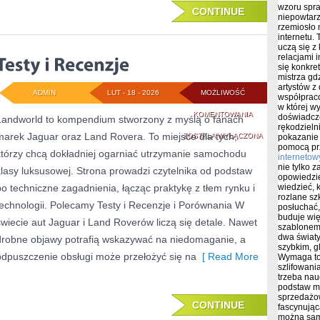
wzoru spra
CONTINUE
niepowtar
rzemiosło 
internetu.
uczą się z 
relacjami 
się konkret
mistrza gd
artystów z
ADMIN
LUT - 18 - 2026
MOŻLIWOŚĆ
współpraco
w której w
TESTY
KOMENTOWANIA
doświadcz
Landworld to kompendium stworzony z myślą o fanach
rękodzieln
marek Jaguar oraz Land Rovera. To miejsce dla tych,
I
ZOSTAŁA WYŁĄCZONA
pokazanie 
pomocą pr
którzy chcą dokładniej ogarniać utrzymanie samochodu
RECENZJE
internetow
nie tylko 
klasy luksusowej. Strona prowadzi czytelnika od podstaw
opowiedzie
po techniczne zagadnienia, łącząc praktykę z tłem rynku i
wiedzieć, 
rozlane sz
technologii. Polecamy Testy i Recenzje i Porównania W
posłuchać,
buduje wię
świecie aut Jaguar i Land Roverów liczą się detale. Nawet
szablonem.
dwa światy
drobne objawy potrafią wskazywać na niedomaganie, a
szybkim, g
odpuszczenie obsługi może przełożyć się na
[ Read More
Wymaga to
szlifowani
trzeba nauc
podstaw ma
sprzedażow
CONTINUE
fascynując
można sam