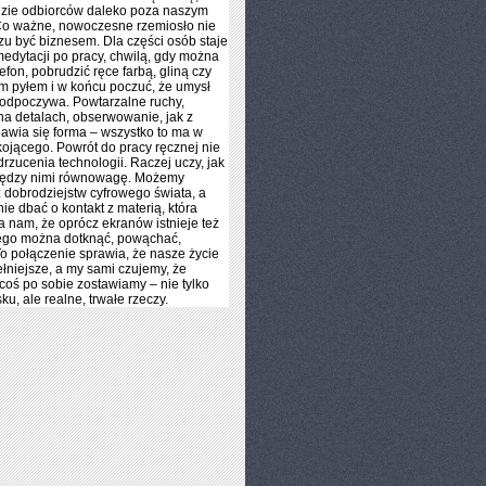
dzie odbiorców daleko poza naszym
Co ważne, nowoczesne rzemiosło nie
zu być biznesem. Dla części osób staje
medytacji po pracy, chwilą, gdy można
efon, pobrudzić ręce farbą, gliną czy
 pyłem i w końcu poczuć, że umysł
odpoczywa. Powtarzalne ruchy,
na detalach, obserwowanie, jak z
awia się forma – wszystko to ma w
kojącego. Powrót do pracy ręcznej nie
rzucenia technologii. Raczej uczy, jak
iędzy nimi równowagę. Możemy
z dobrodziejstw cyfrowego świata, a
ie dbać o kontakt z materią, która
 nam, że oprócz ekranów istnieje też
rego można dotknąć, powąchać,
To połączenie sprawia, że nasze życie
pełniejsze, a my sami czujemy, że
oś po sobie zostawiamy – nie tylko
sku, ale realne, trwałe rzeczy.