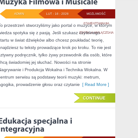
ADMIN
LUT - 16 - 2026
MOŻLIWOŚĆ
MUZYKA
KOMENTOWANIA
To przestrzeń stworzyliśmy jako portal o muzyce, w którym
wiedza spotyka się z pasją. Jeśli szukasz czytelnego
FILMOWA
ZOSTAŁA WYŁĄCZONA
startu w świat dźwięków albo chcesz poukładać teorię,
I
znajdziesz tu teksty prowadzące krok po kroku. To nie jest
MUSICALE
sztywny podręcznik, tylko żywy przewodnik dla osób, które
chcą świadomiej jej słuchać. Nowości na stronie
Nagrywanie i Produkcja Wokalna i Technika Wokalna. W
centrum serwisu są podstawy teorii muzyki: metrum,
agogika, prowadzenie głosu oraz czytanie
[ Read More ]
CONTINUE