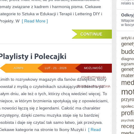
relaks sp
tematy związane z kadrem i harmonią pisma. Ciekawe
ategorie to Sztuka w Edukacji i Terapii i Lettering DIY i
Odkry
Projekty. W
[ Read More ]
Witajci
w fascyn
CONTINUE
antyki
genet
bud
diagno
egzam
genet
ADMIN
LUT - 21 - 2026
MOŻLIWOŚĆ
mater
PLAYLISTY
KOMENTOWANIA
Limith to rozrywkowy magazyn dla fanów dźwięków, który
med
powstał z myślą o czytelnikach szukających oddechu po
I
ZOSTAŁA WYŁĄCZONA
mot
całym dniu, ale też o tych, którzy chcą wiedzieć więcej. To
POLECAJKI
przyr
miejsce, w którym brzmienia spotykają się z opowieściami,
społec
a nowości łączą się z legendami. Całość ma charakter
prof
przystępny, dzięki czemu muzyka staje się tu bardziej
psycholo
osobista i daje się czytać tak samo łatwo, jak przeżywa.
rece
Ciekawe kategorie na stronie to Ikony Muzyki i
[ Read
medy