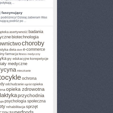
otykają⁤ ...
j fascynujący
e podróżnicy! Dzisiaj zabieram Was
ującą podróż po‌ ...
badania
apteka
asertywność
yczne
biotechnologia
choroby
ownictwo
e-commerce
styka
dieta
dom
iny
farmacja
fitness medyczny
yka
korepetycje
gry edukacyjne
iały medyczne
ycyna
mieszkanie
ocykle
ochrona
ody
opieka
odchudzanie
ogród
opieka zdrowotna
zna
ilaktyka
przychodnia
psychologia społeczna
gia
pty
sprzęt
rehabilitacja
superfoods
czny