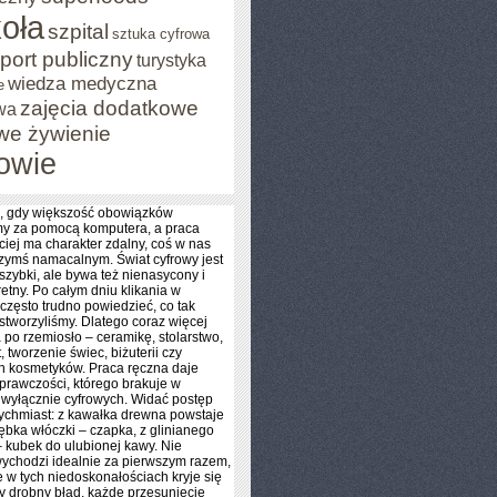
oła
szpital
sztuka cyfrowa
port publiczny
turystyka
wiedza medyczna
e
zajęcia dodatkowe
wa
we żywienie
owie
, gdy większość obowiązków
y za pomocą komputera, a praca
ciej ma charakter zdalny, coś w nas
czymś namacalnym. Świat cyfrowy jest
szybki, ale bywa też nienasycony i
etny. Po całym dniu klikania w
 często trudno powiedzieć, co tak
tworzyliśmy. Dlatego coraz więcej
 po rzemiosło – ceramikę, stolarstwo,
t, tworzenie świec, biżuterii czy
h kosmetyków. Praca ręczna daje
prawczości, którego brakuje w
 wyłącznie cyfrowych. Widać postęp
ychmiast: z kawałka drewna powstaje
łębka włóczki – czapka, z glinianego
 kubek do ulubionej kawy. Nie
ychodzi idealnie za pierwszym razem,
e w tych niedoskonałościach kryje się
y drobny błąd, każde przesunięcie