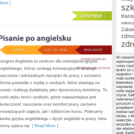
More ]
szk
trans
CONTINUE
wakacj
Zaba
zdro
zdr
ADMIN
LUT - 20 - 2026
MOŻLIWOŚĆ
W czasach
PISANIE
KOMENTOWANIA
Kongres Anglistów to centrum dla metodyków języka
wykonujem
coraz częś
angielskiego, którzy szukają innowacyjnych strategii
PO
ZOSTAŁA WYŁĄCZONA
tęskni za 
wygodny i 
nauczania i wdrażalnych narzędzi do pracy z uczniami.
ANGIELSKU
mało konkr
Strona powstała z myślą o osobach, które stawiają na
klawiaturę
naprawdę s
rozwój i traktują dydaktykę jako dynamiczną dziedzinę. To
osób sięga
szycie, haf
unkt styku teorii i praktyki, gdzie najważniejsza jest
naturalnyc
poczucie s
skuteczność nauczania oraz komfort pracy zarówno
projektach
prowadzących zajęcia, jak i odbiorców kursu. Polecamy
niemal nat
deska, z k
Nauka języka angielskiego i Język angielski w pracy. Idea
wałeczka –
wszystko w
strony opiera się
[ Read More ]
ale właśni
urok. Każd