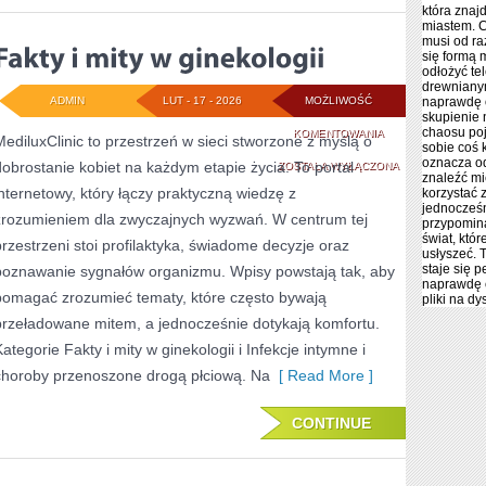
która znaj
miastem. 
musi od ra
się formą 
odłożyć tel
drewnianym
ADMIN
LUT - 17 - 2026
MOŻLIWOŚĆ
naprawdę 
skupienie 
chaosu poj
FAKTY
KOMENTOWANIA
MediluxClinic to przestrzeń w sieci stworzone z myślą o
sobie coś 
oznacza od
dobrostanie kobiet na każdym etapie życia. To portal
I
ZOSTAŁA WYŁĄCZONA
znaleźć m
internetowy, który łączy praktyczną wiedzę z
korzystać 
MITY
jednocześn
zrozumieniem dla zwyczajnych wyzwań. W centrum tej
przypomina
W
świat, któ
przestrzeni stoi profilaktyka, świadome decyzje oraz
usłyszeć. 
GINEKOLOGII
staje się 
poznawanie sygnałów organizmu. Wpisy powstają tak, aby
naprawdę c
pomagać zrozumieć tematy, które często bywają
pliki na dy
przeładowane mitem, a jednocześnie dotykają komfortu.
Kategorie Fakty i mity w ginekologii i Infekcje intymne i
choroby przenoszone drogą płciową. Na
[ Read More ]
CONTINUE