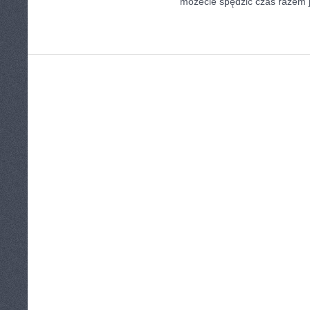
możecie spędzić czas razem j