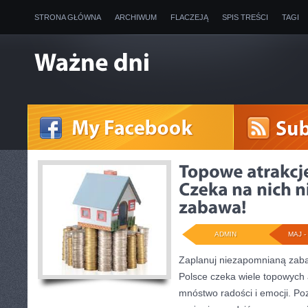
STRONA GŁÓWNA
ARCHIWUM
FLACZEJĄ
SPIS TREŚCI
TAGI
ADMIN
MAJ - 
Zaplanuj niezapomnianą zaba
Polsce czeka wiele topowych a
mnóstwo radości i emocji. Poz