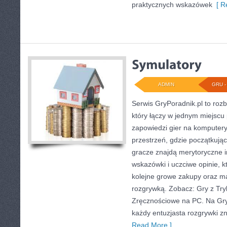
praktycznych wskazówek
[ R
ADMIN
GRU - 
Serwis GryPoradnik.pl to ro
który łączy w jednym miejscu 
zapowiedzi gier na komputery 
przestrzeń, gdzie początkują
gracze znajdą merytoryczne i
wskazówki i uczciwe opinie,
kolejne growe zakupy oraz ma
rozgrywką. Zobacz: Gry z Try
Zręcznościowe na PC. Na Gry
każdy entuzjasta rozgrywki zn
Read More ]