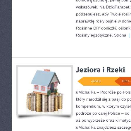
domową dżunglę, pełną pomys
wskazówek. Na DzikiParapet.
potrzebujesz, aby Twoje roślin
naprawdę rosły bujnie w do
Roślinne DIY doniczki, osłonki,
Rośliny egzotyczne. Strona
[ 
ADMIN
GRU - 
uMichalika – Podróże po Polsc
który narodził się z pasji do
kompendium, w którym czyteln
podróże po całej Polsce – od 
aż po wybrzeże oraz klimatyc
uMichalika znajdziesz szczeg