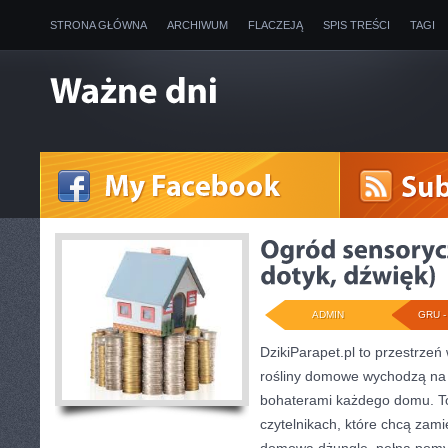
STRONA GŁÓWNA
ARCHIWUM
FLACZEJĄ
SPIS TREŚCI
TAGI
ADMIN
GRU - 
DzikiParapet.pl to przestrzeń 
rośliny domowe wychodzą na p
bohaterami każdego domu. To
czytelnikach, które chcą zami