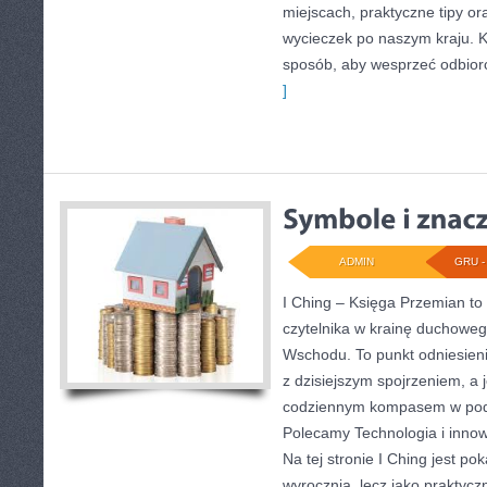
miejscach, praktyczne tipy ora
wycieczek po naszym kraju. Ka
sposób, aby wesprzeć odbior
]
ADMIN
GRU - 
I Ching – Księga Przemian to
czytelnika w krainę duchoweg
Wschodu. To punkt odniesienia
z dzisiejszym spojrzeniem, a 
codziennym kompasem w pod
Polecamy Technologia i innowa
Na tej stronie I Ching jest p
wyrocznia, lecz jako praktyc