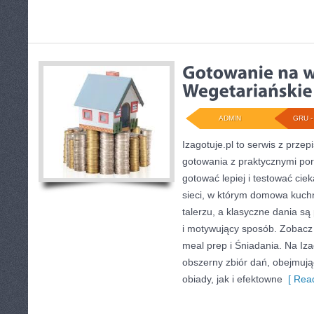
ADMIN
GRU - 
Izagotuje.pl to serwis z przep
gotowania z praktycznymi por
gotować lepiej i testować cie
sieci, w którym domowa kuchn
talerzu, a klasyczne dania s
i motywujący sposób. Zobacz 
meal prep i Śniadania. Na Iza
obszerny zbiór dań, obejmuj
obiady, jak i efektowne
[ Read