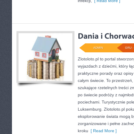
infekcji,
[ Read More ]
ADMIN
GRU - 
Zlotoloto.pl to portal stworz
wyjazdach z dziećmi, który łą
praktyczne porady oraz opisy
całym świecie. To przestrzeń,
szukające rzetelnych treści 
po świecie podróży z najmłod
pociechami. Turystycznie pol
Luksemburg. Zlotoloto.pl pok
eksplorowanie świata mogą b
zorganizowane i pełne zachwy
kroku
[ Read More ]