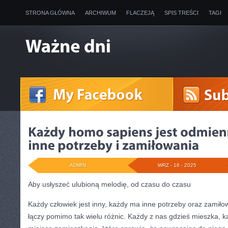
STRONA GŁÓWNA
ARCHIWUM
FLACZEJĄ
SPIS TREŚCI
TAGI
ADMIN
WRZ - 16 - 2025
Aby usłyszeć ulubioną melodię, od czasu do czasu
Każdy człowiek jest inny, każdy ma inne potrzeby oraz zamiłow
łączy pomimo tak wielu różnic. Każdy z nas gdzieś mieszka, 