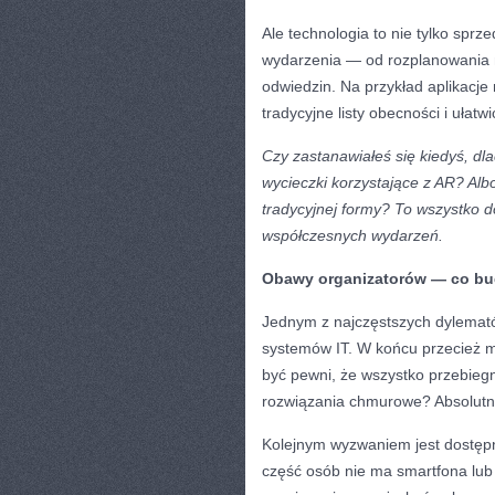
Ale technologia to nie tylko sprz
wydarzenia — od rozplanowania m
odwiedzin. Na przykład aplikacj
tradycyjne listy obecności i ułatw
Czy zastanawiałeś się kiedyś, d
wycieczki korzystające z AR? Alb
tradycyjnej formy? To wszystko d
współczesnych wydarzeń.
Obawy organizatorów — co bud
Jednym z najczęstszych dylemató
systemów IT. W końcu przecież mo
być pewni, że wszystko przebieg
rozwiązania chmurowe? Absolutn
Kolejnym wyzwaniem jest dostępn
część osób nie ma smartfona lub 