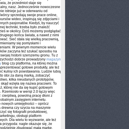
wia, że przedmiot staje się
zalny, nasz. Jednocześnie nowoczesne
nie istnieje już w oderwaniu od
 Twórcy sprzedają swoje prace online,
kursów wideo, inspirują się zdjęciami i
innych pasjonatów. Kiedyś, by nauczyć
nej techniki, trzeba było znaleźć
zieś w okolicy. Dziś możemy podglądać
 drugiego końca świata, a nawet z nimi
wać. Sieć stała się wielką pracownią,
ymieniamy się pomysłami i
eniami. W pewnym momencie wielu
ików zaczyna też szukać sposobu na
swojej historii szerszemu gronu. Tu z
zychodzi dobrze prowadzony
magazyn
y
blog czy platforma, na której można
zaprezentować gotowe produkty, ale też
ć kulisy ich powstawania. Ludzie lubią
kto stoi za daną marką, zobaczyć
kliwo, kilka nieudanych prototypów,
 skąd wzięła się nazwa pracowni. To
ź, której nie da się kupić gotowym
 Rzemiosło w wersji 2.0 łączy więc
: cierpliwą, powolną pracę dłoni z
lobalnym zasięgiem internetu.
 nowych umiejętności – oprócz
a drewna czy szycia na maszynie
zyć się fotografii produktowej,
rketingu, obsługi platform
ych. Dla wielu to wyzwanie, ale też
a przygoda: nagle okazuje się, że
odzielnie zbudować małą markę,