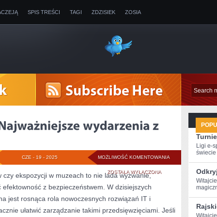
ACZEJĄ
SPIS TREŚCI
TAGI
ZDZISIEK
ZOSIA
POP
Turnie
Ligi e-
świecie g
NEWSY
CZE - 19 - 2025
MOŻLIWOŚĆ KOMENTOWANIA
Odkryj
ZE
ZOSTAŁA WYŁĄCZONA
 czy ekspozycji w muzeach to nie lada wyzwanie,
Witajcie
 efektowność z bezpieczeństwem. W dzisiejszych
ŚWIATA!
magiczn
na jest rosnąca rola nowoczesnych rozwiązań IT i
NAJWAŻNIEJSZE
Rajski
cznie ułatwić zarządzanie takimi przedsięwzięciami. Jeśli
WYDARZENIA
Witajcie