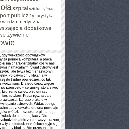
oła
szpital
sztuka cyfrowa
port publiczny
turystyka
wiedza medyczna
e
zajęcia dodatkowe
wa
we żywienie
owie
, gdy większość obowiązków
y za pomocą komputera, a praca
ciej ma charakter zdalny, coś w nas
czymś namacalnym. Świat cyfrowy jest
szybki, ale bywa też nienasycony i
etny. Po całym dniu klikania w
 często trudno powiedzieć, co tak
tworzyliśmy. Dlatego coraz więcej
 po rzemiosło – ceramikę, stolarstwo,
t, tworzenie świec, biżuterii czy
h kosmetyków. Praca ręczna daje
prawczości, którego brakuje w
 wyłącznie cyfrowych. Widać postęp
ychmiast: z kawałka drewna powstaje
łębka włóczki – czapka, z glinianego
 kubek do ulubionej kawy. Nie
ychodzi idealnie za pierwszym razem,
e w tych niedoskonałościach kryje się
y drobny błąd, każde przesunięcie