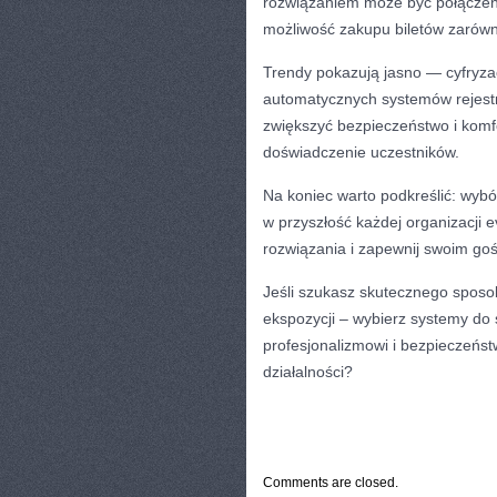
rozwiązaniem może być połączeni
możliwość zakupu biletów zarówno 
Trendy pokazują jasno — cyfryza
automatycznych systemów rejestra
zwiększyć bezpieczeństwo i komfo
doświadczenie uczestników.
Na koniec warto podkreślić: wyb
w przyszłość każdej organizacji
rozwiązania i zapewnij swoim go
Jeśli szukasz skutecznego sposo
ekspozycji – wybierz systemy do 
profesjonalizmowi i bezpieczeńs
działalności?
CATEGORIES:
AUTOMATYZACJA I AI W F
Comments are closed.