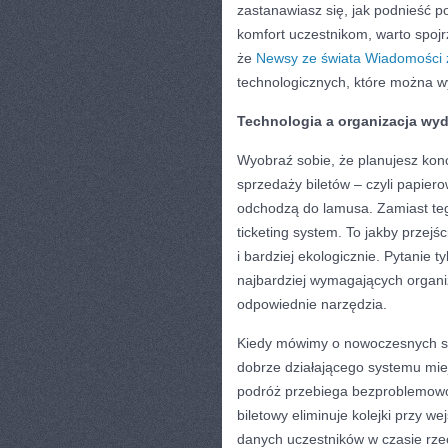
zastanawiasz się, jak podnieść p
komfort uczestnikom, warto spojr
że
Newsy ze świata Wiadomości z
technologicznych, które można w
Technologia a organizacja wyda
Wyobraź sobie, że planujesz kon
sprzedaży biletów – czyli papiero
odchodzą do lamusa. Zamiast tego
ticketing system. To jakby przejśc
i bardziej ekologicznie. Pytanie 
najbardziej wymagających organi
odpowiednie narzędzia.
Kiedy mówimy o nowoczesnych sy
dobrze działającego systemu miejs
podróż przebiega bezproblemowo
biletowy eliminuje kolejki przy w
danych uczestników w czasie rze