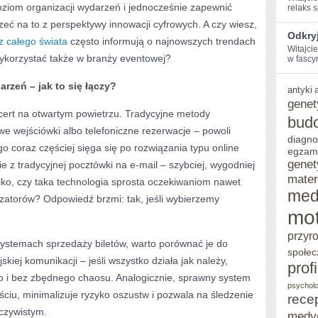
oziom organizacji wydarzeń i jednocześnie zapewnić
relaks sp
Z
zeć na to z perspektywy innowacji cyfrowych. A czy wiesz,
Odkry
 całego świata
często informują o najnowszych trendach
OSTATNICH
Witajci
ykorzystać także w branży eventowej?
w fascyn
DNI
rzeń – jak to się łączy?
antyki
genet
cert na otwartym powietrzu. Tradycyjne metody
bud
we wejściówki albo telefoniczne rezerwacje – powoli
diagno
 coraz częściej sięga się po rozwiązania typu online
egzam
genet
ie z tradycyjnej pocztówki na e-mail – szybciej, wygodniej
mater
tylko, czy taka technologia sprosta oczekiwaniom nawet
med
zatorów? Odpowiedź brzmi: tak, jeśli wybierzemy
mot
przyr
stemach sprzedaży biletów, warto porównać je do
społec
kiej komunikacji – jeśli wszystko działa jak należy,
prof
 i bez zbędnego chaosu. Analogicznie, sprawny system
psycholo
ejściu, minimalizuje ryzyko oszustw i pozwala na śledzenie
rece
czywistym.
medy