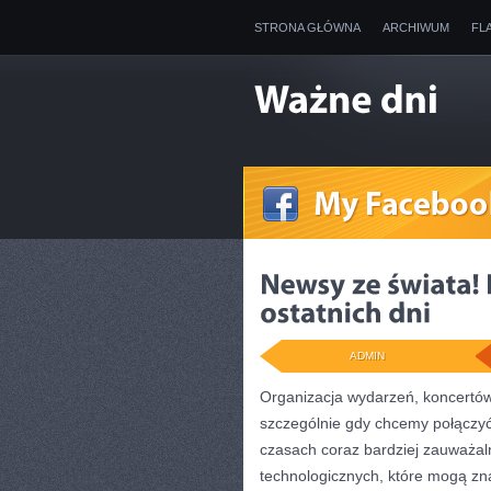
STRONA GŁÓWNA
ARCHIWUM
FL
ADMIN
Organizacja wydarzeń, koncertów
szczególnie gdy chcemy połączyć
czasach coraz bardziej zauważal
technologicznych, które mogą zna