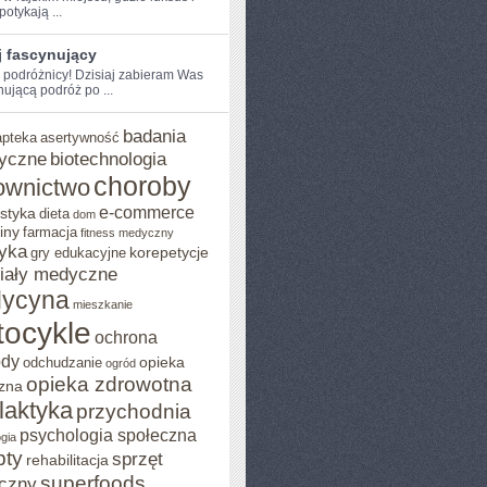
otykają⁤ ...
j fascynujący
e podróżnicy! Dzisiaj zabieram Was
ującą podróż po‌ ...
badania
apteka
asertywność
yczne
biotechnologia
choroby
ownictwo
e-commerce
styka
dieta
dom
iny
farmacja
fitness medyczny
yka
korepetycje
gry edukacyjne
iały medyczne
ycyna
mieszkanie
ocykle
ochrona
ody
opieka
odchudzanie
ogród
opieka zdrowotna
zna
ilaktyka
przychodnia
psychologia społeczna
gia
pty
sprzęt
rehabilitacja
superfoods
czny