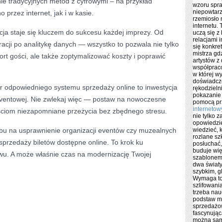
e tradycyjnych metod z cyfrowymi – na przykład
wzoru spra
niepowtar
przez internet, jak i w kasie.
rzemiosło 
internetu.
cja staje się kluczem do sukcesu każdej imprezy. Od
uczą się z 
relacjami 
cji po analitykę danych — wszystko to pozwala nie tylko
się konkret
mistrza gd
rt gości, ale także zoptymalizować koszty i poprawić
artystów z
współpraco
w której w
doświadcz
ór odpowiedniego systemu sprzedaży online to inwestycja
rękodzieln
pokazanie 
 eventowej. Nie zwlekaj więc — postaw na nowoczesne
pomocą pr
internetow
ściom niezapomniane przeżycia bez zbędnego stresu.
nie tylko 
opowiedzie
bu na usprawnienie organizacji eventów czy muzealnych
wiedzieć, 
rozlane sz
sprzedaży biletów dostępne online. To krok ku
posłuchać,
buduje wię
twu. A może właśnie czas na modernizację Twojej
szablonem.
dwa światy
szybkim, g
Wymaga to
szlifowani
trzeba nauc
IRMIE
podstaw ma
sprzedażow
fascynując
można sam