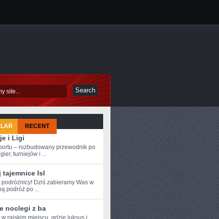
ULAR
RECENT
je i Ligi
sportu – rozbudowany przewodnik po
ier, turniejów i ...
 tajemnice Isl
‍ podróżnicy! Dziś ⁣zabieramy⁢ Was w
ą podróż po ...
e noclegi z ba
⁣ w rajskim miejscu, gdzie luksus i