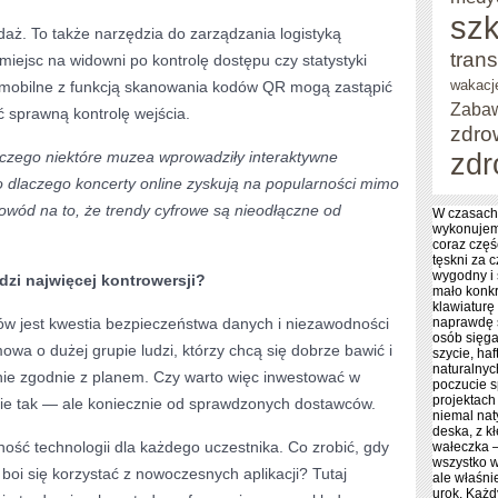
szk
edaż. To także narzędzia do zarządzania logistyką
trans
iejsc na widowni po kontrolę dostępu czy statystyki
wakacj
e mobilne z funkcją skanowania kodów QR mogą zastąpić
Zaba
ić sprawną kontrolę wejścia.
zdro
zdr
laczego niektóre muzea wprowadziły interaktywne
o dlaczego koncerty online zyskują na popularności mimo
owód na to, że trendy cyfrowe są nieodłączne od
W czasach
wykonujem
coraz częś
tęskni za 
wygodny i 
zi najwięcej kontrowersji?
mało konkr
klawiaturę
w jest kwestia bezpieczeństwa danych i niezawodności
naprawdę s
osób sięga
wa o dużej grupie ludzi, którzy chcą się dobrze bawić i
szycie, haf
naturalnyc
nie zgodnie z planem. Czy warto więc inwestować w
poczucie s
projektach
ie tak — ale koniecznie od sprawdzonych dostawców.
niemal nat
deska, z k
ość technologii dla każdego uczestnika. Co zrobić, gdy
wałeczka –
wszystko w
boi się korzystać z nowoczesnych aplikacji? Tutaj
ale właśni
urok. Każd